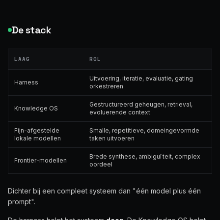
De stack
LAAG
ROL
Uitvoering, iteratie, evaluatie, gating
Harness
orkestreren
Gestructureerd geheugen, retrieval,
Knowledge OS
evoluerende context
Fijn-afgestelde
Smalle, repetitieve, domeingevormde
lokale modellen
taken uitvoeren
Brede synthese, ambiguïteit, complex
Frontier-modellen
oordeel
Dichter bij een compleet systeem dan "één model plus één
prompt".