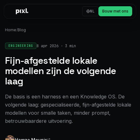
Skip to content
NL
Bouw met ons
Home
/
Blog
8 apr 2026
·
3 min
ENGINEERING
Fijn-afgestelde lokale
modellen zijn de volgende
laag
De basis is een harness en een Knowledge OS. De
volgende laag: gespecialiseerde, fijn-afgestelde lokale
modellen voor smalle taken, minder prompt,
betrouwbaardere uitvoering.
Hamza Mounir