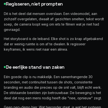
Regisseren, niet prompten
Dit is het deel dat mensen overslaan. Een videomodel, aan
zichzelf overgelaten, dwaalt af: gezichten smelten, tekst wordt
soep, de camera loopt weg om iets te filmen wat je niet had
gevraagd.
Het storyboard is de leiband. Elke shot is zo krap afgebakend
dat er weinig ruimte is om af te dwalen. Ik regisseer
keyframes, ik wens niet naar een alinea.
De eerlijke stand van zaken
Eén goede clip is nu makkelijk. Een samenhangende 30
seconden, met continuïteit tussen de shots, consistente
branding en audio die precies op de snit valt, blijft echt werk.
De stilstaande beelden zijn betrouwbaar. De beweging is het
deel dat nog een mens nodig heeft die "nee, opnieuw" zegt.
Geen nep-demo hier. Wat hieronder staat, is wat het systeem