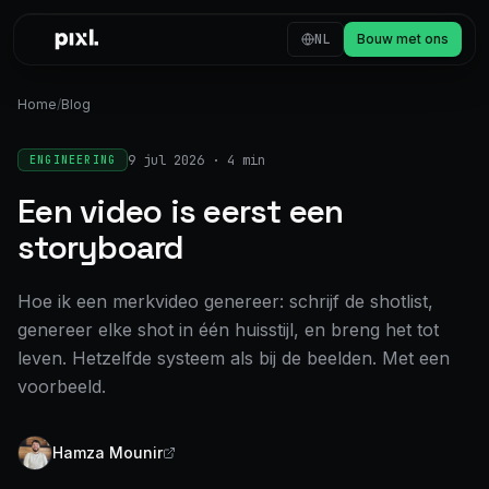
Skip to content
NL
Bouw met ons
Home
/
Blog
9 jul 2026
·
4 min
ENGINEERING
Een video is eerst een
storyboard
Hoe ik een merkvideo genereer: schrijf de shotlist,
genereer elke shot in één huisstijl, en breng het tot
leven. Hetzelfde systeem als bij de beelden. Met een
voorbeeld.
Hamza Mounir